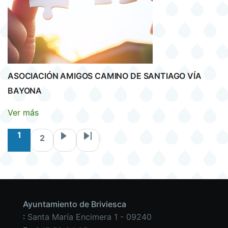
ASOCIACIÓN AMIGOS CAMINO DE SANTIAGO VÍA
BAYONA
Ver más
Paginación
1
2
Página actual
Siguiente pági
Page
Última pág
Ayuntamiento de Briviesca
:
Santa María Encimera 1 - 09240