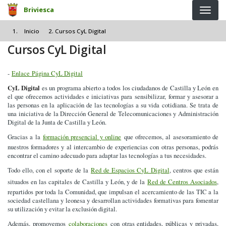
Pasar al contenido principal
Briviesca
Inicio
Cursos CyL Digital
Cursos CyL Digital
-
Enlace Página CyL Digital
CyL Digital
es un programa abierto a todos los ciudadanos de Castilla y León en
el que ofrecemos actividades e iniciativas para sensibilizar, formar y asesorar a
las personas en la aplicación de las tecnologías a su vida cotidiana. Se trata de
una iniciativa de la Dirección General de Telecomunicaciones y Administración
Digital de la Junta de Castilla y León.
Gracias a la
formación presencial y online
que ofrecemos, al asesoramiento de
nuestros formadores y al intercambio de experiencias con otras personas, podrás
encontrar el camino adecuado para adaptar las tecnologías a tus necesidades.
Todo ello, con el soporte de la
Red de Espacios CyL Digital
, centros que están
situados en las capitales de Castilla y León, y de la
Red de Centros Asociados
,
repartidos por toda la Comunidad, que impulsan el acercamiento de las TIC a la
sociedad castellana y leonesa y desarrollan actividades formativas para fomentar
su utilización y evitar la exclusión digital.
Además, promovemos
colaboraciones
con otras entidades, públicas y privadas,