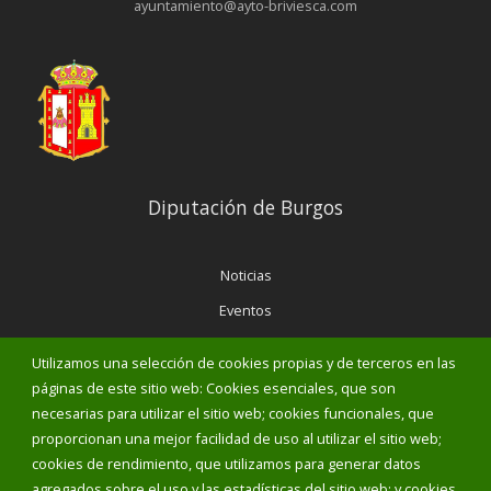
ayuntamiento@ayto-briviesca.com
Diputación de Burgos
Noticias
Eventos
Corporación Municipal
Utilizamos una selección de cookies propias y de terceros en las
Teléfonos de interés
páginas de este sitio web: Cookies esenciales, que son
necesarias para utilizar el sitio web; cookies funcionales, que
proporcionan una mejor facilidad de uso al utilizar el sitio web;
INICIAR SESIÓN
cookies de rendimiento, que utilizamos para generar datos
MAPA WEB
agregados sobre el uso y las estadísticas del sitio web; y cookies