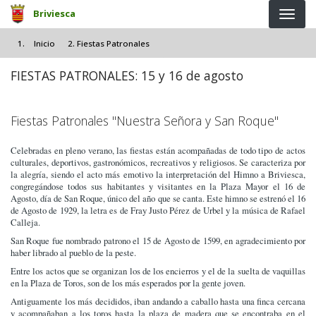
Pasar al contenido principal
Briviesca
Inicio
Fiestas Patronales
FIESTAS PATRONALES:
15 y 16 de agosto
Fiestas Patronales "Nuestra Señora y San Roque"
Celebradas en pleno verano, las fiestas están acompañadas de todo tipo de actos
culturales, deportivos, gastronómicos, recreativos y religiosos. Se caracteriza por
la alegría, siendo el acto más emotivo la interpretación del Himno a Briviesca,
congregándose todos sus habitantes y visitantes en la Plaza Mayor el 16 de
Agosto, día de San Roque, único del año que se canta. Este himno se estrenó el 16
de Agosto de 1929, la letra es de Fray Justo Pérez de Urbel y la música de Rafael
Calleja.
San Roque fue nombrado patrono el 15 de Agosto de 1599, en agradecimiento por
haber librado al pueblo de la peste.
Entre los actos que se organizan los de los encierros y el de la suelta de vaquillas
en la Plaza de Toros, son de los más esperados por la gente joven.
Antiguamente los más decididos, iban andando a caballo hasta una finca cercana
y acompañaban a los toros hasta la plaza de madera que se encontraba en el