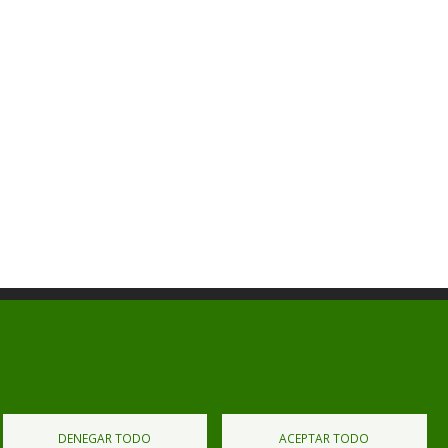
Diputación de Burgos
Mapa Web
Iniciar Sesión
DENEGAR TODO
ACEPTAR TODO