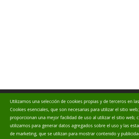
Ayuntamiento de Briviesca
Utilizamos una selección de cookies propias y de terceros en las
:
Santa María Encimera 1 - 09240
Cookies esenciales, que son necesarias para utilizar el sitio web
proporcionan una mejor facilidad de uso al utilizar el sitio web;
:
947 59 04 05
utilizamos para generar datos agregados sobre el uso y las estad
:
ayuntamiento@ayto-briviesca.com
de marketing, que se utilizan para mostrar contenido y publicida