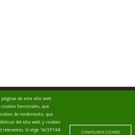
 páginas de este sitio web:
Noticias
; cookies funcionales, que
Eventos
 cookies de rendimiento, que
Corporación Municipal
ísticas del sitio web; y cookies
Teléfonos de interés
d relevantes. Si elige "ACEPTAR
CONFIGURAR COOKIES